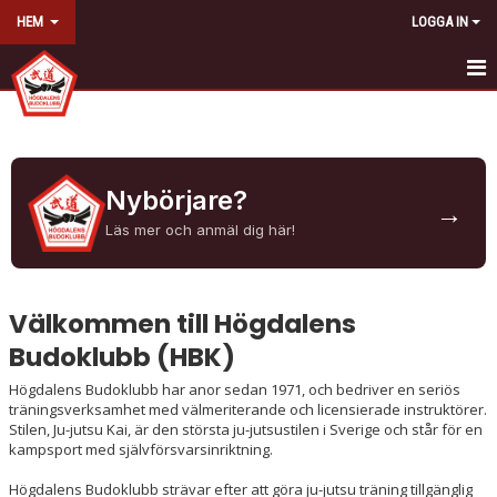
HEM
LOGGA IN
HEM
NYBÖRJARE
Nybörjare?
→
OM KLUBBEN
Läs mer och anmäl dig här!
KONTAKT
TRÄNINGSINFORMATION
Välkommen till Högdalens
Budoklubb (HBK)
KALENDER
Högdalens Budoklubb har anor sedan 1971, och bedriver en seriös
KLUBBSHOP
träningsverksamhet med välmeriterande och licensierade instruktörer.
Stilen, Ju-jutsu Kai, är den största ju-jutsustilen i Sverige och står för en
kampsport med självförsvarsinriktning.
Högdalens Budoklubb strävar efter att göra ju-jutsu träning tillgänglig