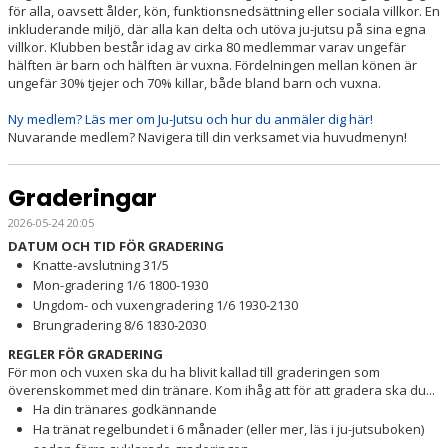
för alla, oavsett ålder, kön, funktionsnedsättning eller sociala villkor. En
inkluderande miljö, där alla kan delta och utöva ju-jutsu på sina egna
villkor. Klubben består idag av cirka 80 medlemmar varav ungefär
hälften är barn och hälften är vuxna. Fördelningen mellan könen är
ungefär 30% tjejer och 70% killar, både bland barn och vuxna.
Ny medlem? Läs mer om Ju-Jutsu och hur du anmäler dig här!
Nuvarande medlem? Navigera till din verksamet via huvudmenyn!
Graderingar
2026-05-24 20:05
DATUM OCH TID FÖR GRADERING
Knatte-avslutning 31/5
Mon-gradering 1/6 1800-1930
Ungdom- och vuxengradering 1/6 1930-2130
Brungradering 8/6 1830-2030
REGLER FÖR GRADERING
För mon och vuxen ska du ha blivit kallad till graderingen som
överenskommet med din tränare. Kom ihåg att för att gradera ska du...
Ha din tränares godkännande
Ha tränat regelbundet i 6 månader (eller mer, läs i ju-jutsuboken)