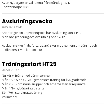
Även nybörjare är välkomna från måndag 12/1.
Knattar börjar 18/1.
Avslutningsvecka
2025-12-14 13:48
Knattar gör sin uppvisning och har avslutning sön 14/12
Mon har gradering och avslutning ons 17/12
Avslutning Kyu (nyb, forts, avanc) sker med gemensam träning och
julfika ons 17/12 kl 1930-2100
Träningsstart HT25
2025-08-15 17:15
Nu kör vi igång med träningen igen!
Mån 18/8 & ons 20/8 - gemensam träning för kyugraderade
Mån 25/8 - ordinarie grupper och schema startar (ej knatte)
Mån 1/9 - nybörjarintag startar
Sön 7/9 - start knatteträning
Välkomna!