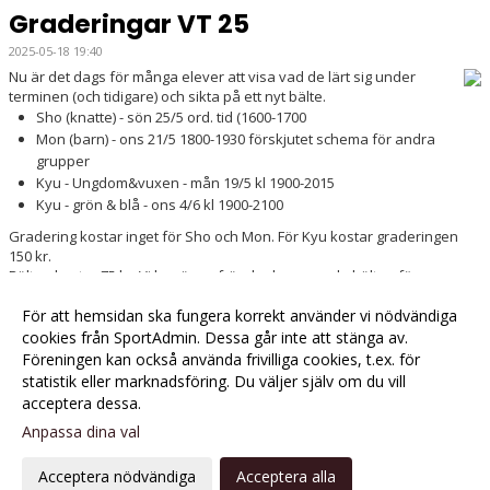
Graderingar VT 25
2025-05-18 19:40
Nu är det dags för många elever att visa vad de lärt sig under
terminen (och tidigare) och sikta på ett nyt bälte.
Sho (knatte) - sön 25/5 ord. tid (1600-1700
Mon (barn) - ons 21/5 1800-1930 förskjutet schema för andra
grupper
Kyu - Ungdom&vuxen - mån 19/5 kl 1900-2015
Kyu - grön & blå - ons 4/6 kl 1900-2100
Gradering kostar inget för Sho och Mon. För Kyu kostar graderingen
150 kr.
Bälten kostar 75 kr. Vi har även fräscha begagnade bälten för en
mindre peng.
Kom i god tid och glöm inte budopasset!
För att hemsidan ska fungera korrekt använder vi nödvändiga
cookies från SportAdmin. Dessa går inte att stänga av.
Föreningen kan också använda frivilliga cookies, t.ex. för
Fler nyheter >>
statistik eller marknadsföring. Du väljer själv om du vill
acceptera dessa.
Anpassa dina val
Cookie-
Gå till
inställningar
Webbversion
Acceptera nödvändiga
Acceptera alla