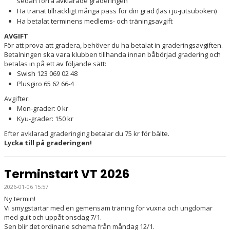
sedan förra avklarade graderingen
Ha tränat tillräckligt många pass för din grad (läs i ju-jutsuboken)
Ha betalat terminens medlems- och träningsavgift
AVGIFT
För att prova att gradera, behöver du ha betalat in graderingsavgiften.
Betalningen ska vara klubben tillhanda innan båbörjad gradering och
betalas in på ett av följande sätt:
Swish 123 069 02 48
Plusgiro 65 62 66-4
Avgifter:
Mon-grader: 0 kr
Kyu-grader: 150 kr
Efter avklarad graderinging betalar du 75 kr för bälte.
Lycka till på graderingen!
Terminstart VT 2026
2026-01-06 15:57
Ny termin!
Vi smygstartar med en gemensam träning för vuxna och ungdomar
med gult och uppåt onsdag 7/1.
Sen blir det ordinarie schema från måndag 12/1.