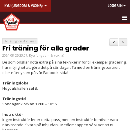
KYU (UNGDOM & VUXNA)
LOGGA IN
HEM
KALENDER
Kyu (ungdom & vuxna)
<
>
Fri träning för alla grader
KONTAKT
2024-08-25 23:07, Kyu (ungdom & vuxna)
De som önskar nöta extra på sina tekniker inför till exempel gradering,
AVGIFT
har möjlighet att göra det på söndagar. Ta med en träningspartner,
eller efterlys en på vår Faebook-sida!
Träningslokal
Högdalshallen sal B.
Träningstid
Söndagar klockan 17:00 – 18:15
Instruktör
Ingen instruktör leder detta pass, men en instruktör behöver vara
närvarande. Svara på inbjudan i Medlemsappen så vi vet att ni