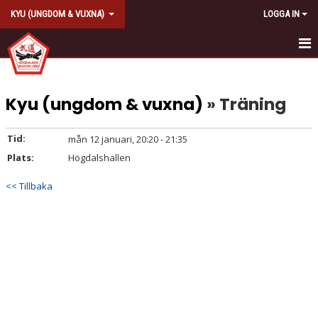
KYU (UNGDOM & VUXNA)
LOGGA IN
HEM
Kyu (ungdom & vuxna)
» Träning
KALENDER
KONTAKT
Tid:
mån 12 januari, 20:20 - 21:35
Plats:
Högdalshallen
AVGIFT
<< Tillbaka