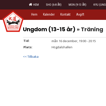
HEM
SHO (6-8 ÅR)
MON (9-13 ÅR)
KYU (UNG
Hem
Kalender
Kontakt
Avgift
Ungdom (13-15 år)
» Träning
Tid:
mån 16 december, 19:00 - 20:15
Plats:
Högdalshallen
<< Tillbaka