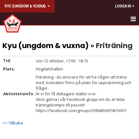
KYU (UNGDOM & VUXNA)
LOGGA IN
HEM
Kyu (ungdom & vuxna)
» Friträning
KALENDER
KONTAKT
Tid:
sön 12 oktober, 17:00 - 18:15
Plats:
Högdalshallen
AVGIFT
Friträning - du ansvara för att ha någon att träna
med. Instruktör finns på plats för uppvärmning och
frågor.
Aktivitetsinfo:
Är vi för få deltagare ställer vi in.
Skriv gärna i vår Facebook-grupp om du är letar
träningskompis till passet!
https://facebook.com/groups/590465697401697/
<< Tillbaka