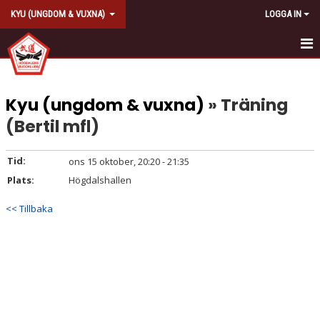
KYU (UNGDOM & VUXNA)
LOGGA IN
HEM
Kyu (ungdom & vuxna)
» Träning
KALENDER
(Bertil mfl)
KONTAKT
Tid:
ons 15 oktober, 20:20 - 21:35
AVGIFT
Plats:
Högdalshallen
<< Tillbaka